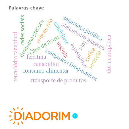
Palavras-chave
segurança jurídica
redes sociais
rede de frio
desmame precoce
candidíase
aleitamento materno
tetra-hidrocanabinol
Óleo de licuri
dor neuropática
idpj
insônia
aspergilose
coffea
compostos fitoquímicos
nutrição
ferritina
canabidiol
consumo alimentar
transporte de produtos