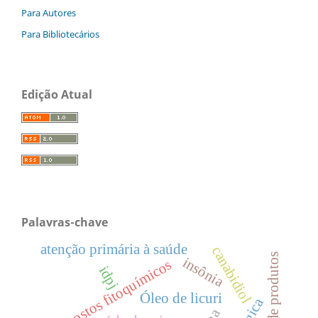
Para Autores
Para Bibliotecários
Edição Atual
Palavras-chave
atenção primária à saúde
canabidiol
insônia
compostos fitoquímicos
idpj
Óleo de licuri