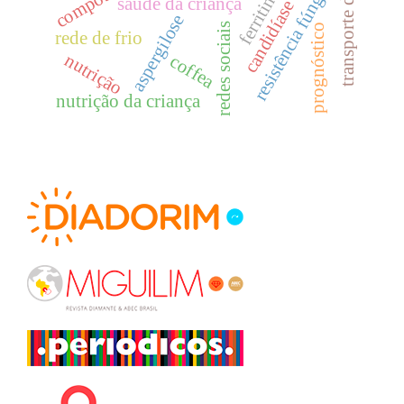
transporte de produtos
resistência fúngica
ferritina
saúde da criança
candidíase
aspergilose
redes sociais
prognóstico
rede de frio
nutrição
coffea
nutrição da criança