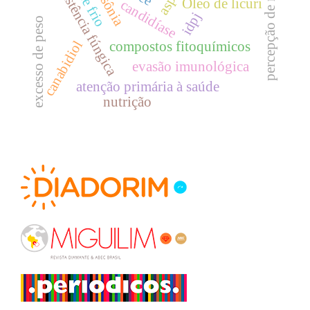
percepção de risco
resistência fúngica
insônia
Óleo de licuri
candidíase
idpj
excesso de peso
canabidiol
compostos fitoquímicos
evasão imunológica
atenção primária à saúde
nutrição