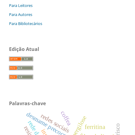
Para Leitores
Para Autores
Para Bibliotecários
Edição Atual
Palavras-chave
coffea
desmame precoce
redes sociais
aspergilose
rede de frio
ferritina