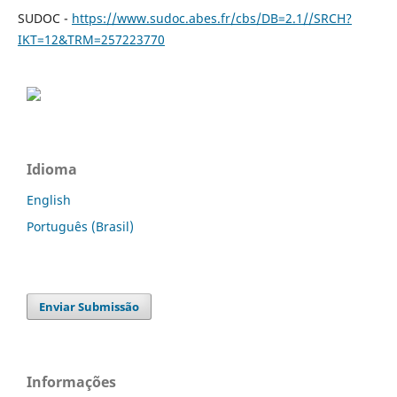
SUDOC -
https://www.sudoc.abes.fr/cbs/DB=2.1//SRCH?
IKT=12&TRM=257223770
Idioma
English
Português (Brasil)
Enviar Submissão
Informações