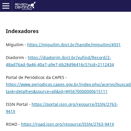
Indexadores
Miguilim -
https://miguilim.ibict.br/handle/miguilim/4931
Diadorim -
https://diadorim.ibict.br/vufind/Record/2-
48ad76ad-9a46-40a7-a9e7-6b28d96416c5?sid=2112434
Portal de Periódicos da CAPES -
https://www.periodicos.capes.gov.br/index.php/acervo/buscad
task=detalhes&source=all&id=WJ5670000000615111
ISSN Portal -
https://portal.issn.org/resource/ISSN/2763-
941X
ROAD -
https://road.issn.org/resource/ISSN/2763-941X