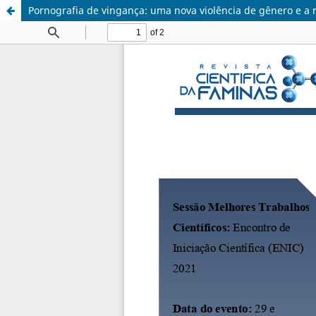
Pornografia de vingança: uma nova violência de gênero e a r