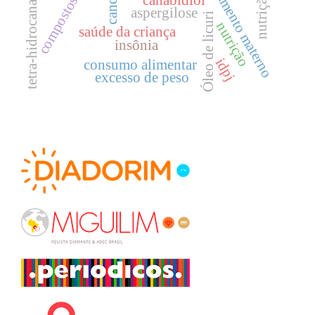
tetra-hidrocanabinol
aleitamento materno
aspergilose
Óleo de licuri
nutrição
saúde da criança
insônia
idpj
consumo alimentar
excesso de peso