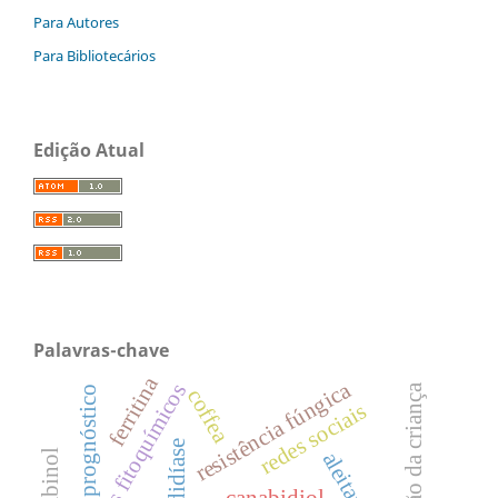
Para Autores
Para Bibliotecários
Edição Atual
Palavras-chave
ferritina
resistência fúngica
compostos fitoquímicos
nutrição da criança
prognóstico
coffea
redes sociais
candidíase
canabidiol