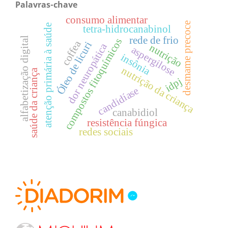
Palavras-chave
consumo alimentar
desmame precoce
atenção primária à saúde
tetra-hidrocanabinol
rede de frio
alfabetização digital
compostos fitoquímicos
coffea
Óleo de licuri
dor neuropática
nutrição
aspergilose
insônia
nutrição da criança
saúde da criança
idpj
candidíase
canabidiol
resistência fúngica
redes sociais