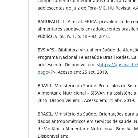
comportamento alimentar após educação aliment
adolescentes de Juiz de Fora–MG. HU Revista, v.4
BARUFALDI, L. A. et al. ERICA: prevalência de 
alimentares saudáveis em adolescentes brasilei
Pública, v. 50, n. 1, p. 1s – 9s, 2016.
BVS APS - Biblioteca Virtual em Saúde da Atenç
Programa Nacional Telessaúde Brasil Redes. Cal
adolescente. Disponível em: <
https://aps.bvs.br
page=7
>. Acesso em: 25 set. 2019.
BRASIL. Ministério da Saúde. Protocolos do Sist
Alimentar e Nutricional – SISVAN na assistência à
2015. Disponível em: . Acesso em: 21 abr. 2019.
BRASIL. Ministério da Saúde. Orientações para a 
dados antropométricos em serviços de saúde: N
de Vigilância Alimentar e Nutricional. Brasília: 
Disponível em: