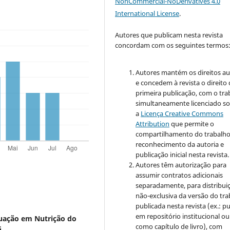
NonCommercial-NoDerivatives 4.0
International License
.
Autores que publicam nesta revista
concordam com os seguintes termos
Autores mantém os direitos au
e concedem à revista o direito
primeira publicação, com o tra
simultaneamente licenciado s
a
Licença Creative Commons
Attribution
que permite o
compartilhamento do trabalh
reconhecimento da autoria e
publicação inicial nesta revista.
Autores têm autorização para
assumir contratos adicionais
separadamente, para distribui
não-exclusiva da versão do tr
publicada nesta revista (ex.: pu
em repositório institucional ou
duação em Nutrição do
como capítulo de livro), com
G