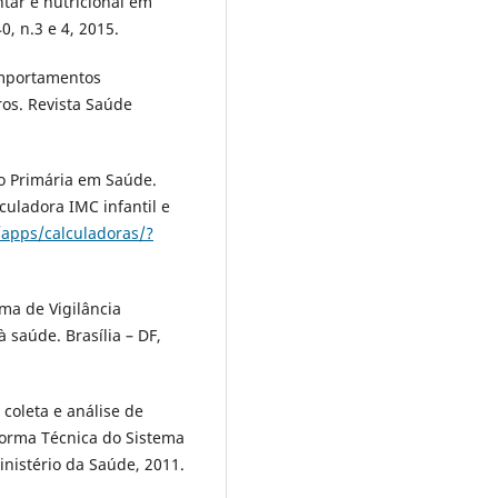
ar e nutricional em
0, n.3 e 4, 2015.
comportamentos
ros. Revista Saúde
ão Primária em Saúde.
culadora IMC infantil e
/apps/calculadoras/?
ema de Vigilância
 saúde. Brasília – DF,
coleta e análise de
orma Técnica do Sistema
Ministério da Saúde, 2011.