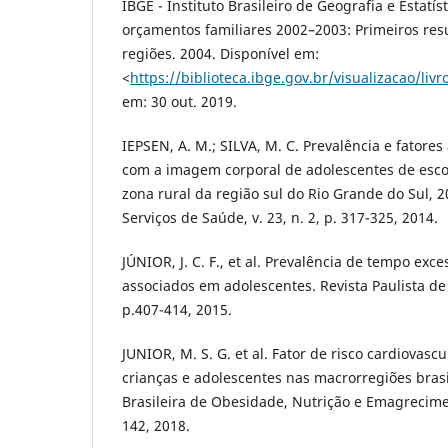
IBGE - Instituto Brasileiro de Geografia e Estatís
orçamentos familiares 2002–2003: Primeiros resu
regiões. 2004. Disponível em:
<
https://biblioteca.ibge.gov.br/visualizacao/livr
em: 30 out. 2019.
IEPSEN, A. M.; SILVA, M. C. Prevalência e fatores
com a imagem corporal de adolescentes de esco
zona rural da região sul do Rio Grande do Sul, 
Serviços de Saúde, v. 23, n. 2, p. 317-325, 2014.
JÚNIOR, J. C. F., et al. Prevalência de tempo exce
associados em adolescentes. Revista Paulista de P
p.407-414, 2015.
JUNIOR, M. S. G. et al. Fator de risco cardiovasc
crianças e adolescentes nas macrorregiões brasi
Brasileira de Obesidade, Nutrição e Emagreciment
142, 2018.