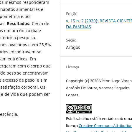
. Os mesmos responderam
hábitos alimentares e
Edição
pométrica e por
v. 15 n. 2 (2020): REVISTA CIENTÍ
tas.
Resultados:
Cerca de
DA FAMINAS
as em um único dia e
terior a pesquisa.
Seção
inos avaliados e em 25,5%
Artigos
iados encontravam-se
ram eutróficos. Em
xergarem com o corpo que
Licença
 do peso se encontravam
 excesso de peso, e sim
Copyright (c) 2020 Victor Hugo Vargas
nsatisfação corporal. Os
Antônio De Souza, Vanessa Sequeira
 e de vida que podem ser
Fontes
escência.
Este trabalho está licenciado sob um
licença
Creative Commons Attribution