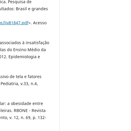
tica. Pesquisa de
ltados: Brasil e grandes
os/liv81847.pdf
>. Acesso
 associados à insatisfação
las do Ensino Médio da
2012. Epidemiologia e
ssivo de tela e fatores
ediatria, v.33, n.4,
ular: a obesidade entre
leiras. RBONE - Revista
o, v. 12, n. 69, p. 132-