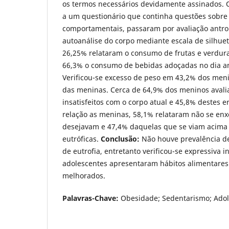
os termos necessários devidamente assinados
a um questionário que continha questões sobre 
comportamentais, passaram por avaliação antro
autoanálise do corpo mediante escala de silhue
26,25% relataram o consumo de frutas e verdur
66,3% o consumo de bebidas adoçadas no dia an
Verificou-se excesso de peso em 43,2% dos men
das meninas. Cerca de 64,9% dos meninos aval
insatisfeitos com o corpo atual e 45,8% destes e
relação as meninas, 58,1% relataram não se en
desejavam e 47,4% daquelas que se viam acima
eutróficas.
Conclusão:
Não houve prevalência de
de eutrofia, entretanto verificou-se expressiva i
adolescentes apresentaram hábitos alimentares
melhorados.
Palavras-Chave:
Obesidade; Sedentarismo; Adol