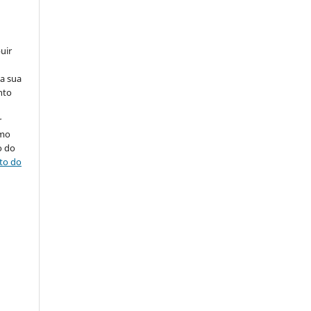
uir
na sua
nto
r
omo
o do
ito do