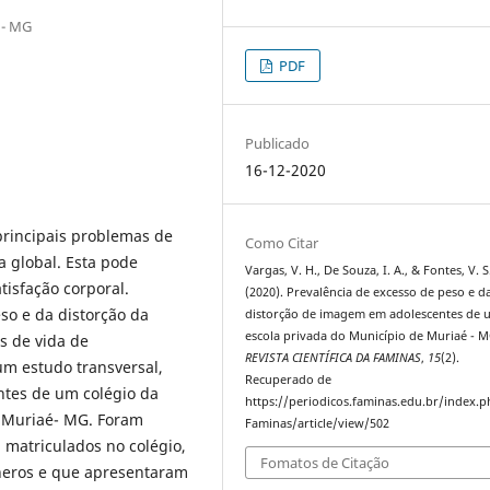
 - MG
PDF
Publicado
16-12-2020
rincipais problemas de
Como Citar
 global. Esta pode
Vargas, V. H., De Souza, I. A., & Fontes, V. S
tisfação corporal.
(2020). Prevalência de excesso de peso e d
so e da distorção da
distorção de imagem em adolescentes de 
escola privada do Município de Muriaé - M
s de vida de
REVISTA CIENTÍFICA DA FAMINAS
,
15
(2).
um estudo transversal,
Recuperado de
antes de um colégio da
https://periodicos.faminas.edu.br/index.
e Muriaé- MG. Foram
Faminas/article/view/502
 matriculados no colégio,
Fomatos de Citação
neros e que apresentaram