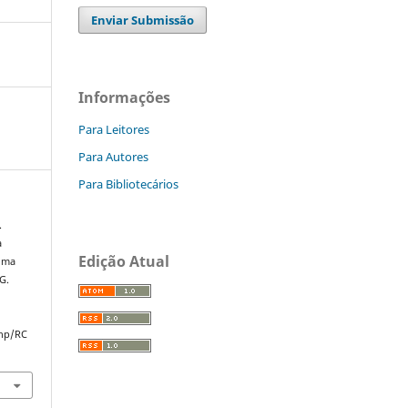
Enviar Submissão
Informações
Para Leitores
Para Autores
Para Bibliotecários
.
a
Edição Atual
uma
G.
php/RC