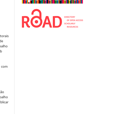
:
torais
 de
balho
ob
o com
ção
abalho
blicar