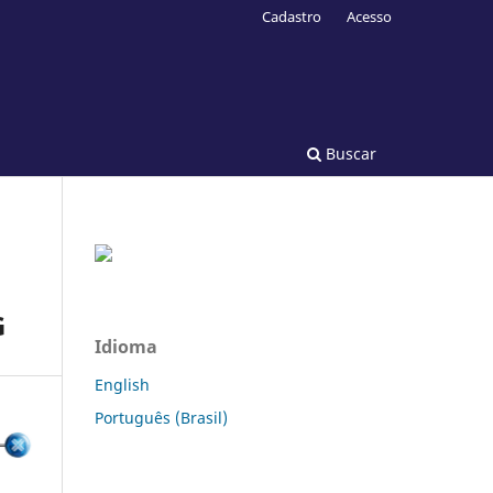
Cadastro
Acesso
Buscar
G
Idioma
English
Português (Brasil)