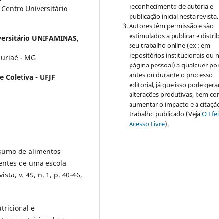
reconhecimento de autoria e
Centro Universitário
publicação inicial nesta revista.
Autores têm permissão e são
estimulados a publicar e distrib
versitário UNIFAMINAS,
seu trabalho online (ex.: em
repositórios institucionais ou 
Muriaé - MG
página pessoal) a qualquer po
antes ou durante o processo
 Coletiva - UFJF
editorial, já que isso pode gera
alterações produtivas, bem c
aumentar o impacto e a citaçã
trabalho publicado (Veja
O Efe
Acesso Livre
).
nsumo de alimentos
entes de uma escola
ta, v. 45, n. 1, p. 40-46,
tricional e