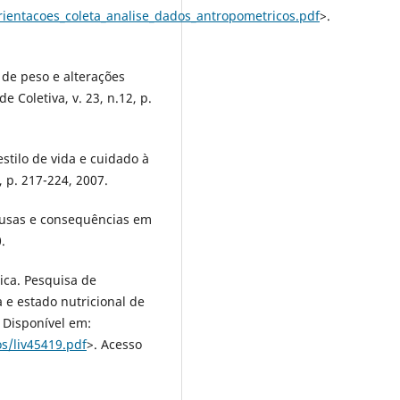
rientacoes_coleta_analise_dados_antropometricos.pdf
>.
o de peso e alterações
e Coletiva, v. 23, n.12, p.
estilo de vida e cuidado à
 p. 217-224, 2007.
ausas e consequências em
.
tica. Pesquisa de
 e estado nutricional de
. Disponível em:
os/liv45419.pdf
>. Acesso