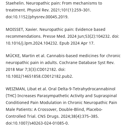
Staehelin. Neuropathic pain: From mechanisms to
treatment. Physiol Rev. 2021;101(1):259–301.
doi:10.1152/physrev.00045.2019.
MOISSET, Xavier. Neuropathic pain: Evidence based
recommendations. Presse Med. 2024 Jun;53(2):104232. doi:
10.1016/j.lpm.2024.104232. Epub 2024 Apr 17.
MÜCKE, Martin et al. Cannabis-based medicines for chronic
neuropathic pain in adults. Cochrane Database Syst Rev.
2018 Mar 7;3(3):CD012182. doi:
10.1002/14651858.CD012182.pub2.
WEIZMAN, Libat et al. Oral Delta-9-Tetrahydrocannabinol
(THC) Increases Parasympathetic Activity and Supraspinal
Conditioned Pain Modulation in Chronic Neuropathic Pain
Male Patients: A Crossover, Double-Blind, Placebo-
Controlled Trial. CNS Drugs. 2024;38(4):375–385.
doi:10.1007/s40263-024-01085-0.