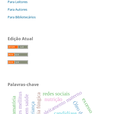
Para Leitores
Para Autores
Para Bibliotecários
Edição Atual
Palavras-chave
aleitamento materno
redes sociais
diabetes mellitus
resistência fúngica
nutrição
excesso de peso
candidíase