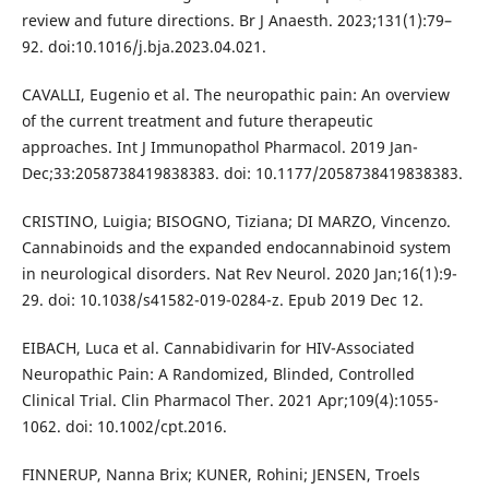
review and future directions. Br J Anaesth. 2023;131(1):79–
92. doi:10.1016/j.bja.2023.04.021.
CAVALLI, Eugenio et al. The neuropathic pain: An overview
of the current treatment and future therapeutic
approaches. Int J Immunopathol Pharmacol. 2019 Jan-
Dec;33:2058738419838383. doi: 10.1177/2058738419838383.
CRISTINO, Luigia; BISOGNO, Tiziana; DI MARZO, Vincenzo.
Cannabinoids and the expanded endocannabinoid system
in neurological disorders. Nat Rev Neurol. 2020 Jan;16(1):9-
29. doi: 10.1038/s41582-019-0284-z. Epub 2019 Dec 12.
EIBACH, Luca et al. Cannabidivarin for HIV-Associated
Neuropathic Pain: A Randomized, Blinded, Controlled
Clinical Trial. Clin Pharmacol Ther. 2021 Apr;109(4):1055-
1062. doi: 10.1002/cpt.2016.
FINNERUP, Nanna Brix; KUNER, Rohini; JENSEN, Troels