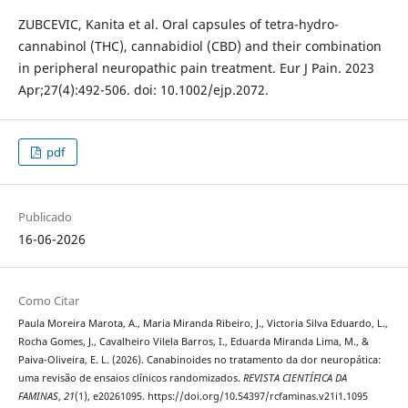
ZUBCEVIC, Kanita et al. Oral capsules of tetra-hydro-
cannabinol (THC), cannabidiol (CBD) and their combination
in peripheral neuropathic pain treatment. Eur J Pain. 2023
Apr;27(4):492-506. doi: 10.1002/ejp.2072.
pdf
Publicado
16-06-2026
Como Citar
Paula Moreira Marota, A., Maria Miranda Ribeiro, J., Victoria Silva Eduardo, L.,
Rocha Gomes, J., Cavalheiro Vilela Barros, I., Eduarda Miranda Lima, M., &
Paiva-Oliveira, E. L. (2026). Canabinoides no tratamento da dor neuropática:
uma revisão de ensaios clínicos randomizados.
REVISTA CIENTÍFICA DA
FAMINAS
,
21
(1), e20261095. https://doi.org/10.54397/rcfaminas.v21i1.1095