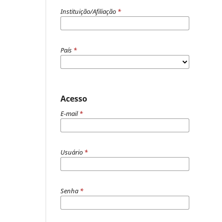
Instituição/Afiliação
*
País
*
Acesso
E-mail
*
Usuário
*
Senha
*